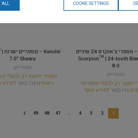
 ALL
COOKIE SETTINGS
DE
Kenchii – מספרי צ'אנקרס 24 שיניים
enchii
7.0" Shears
"Scorpion™ | 24-tooth Ble
8.0
מספריים
מספריים
המחיר ייחשף רק לבעלי מס
רשומים
צרו קשר
למידע נ
 ייחשף רק לבעלי מספרות
מים
צרו קשר
למידע נוסף
49
48
47
…
4
3
2
1