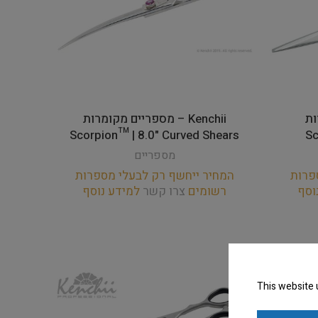
רות
Kenchii – מספריים מקומרות
Scorpion™ | 8.0" Curved Shears
Sc
מספריים
פרות
המחיר ייחשף רק לבעלי מספרות
וסף
רשומים
צרו קשר
למידע נוסף
This website 