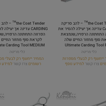
the Coat Tender™ – להב סריקה
the Coat Tender™ 
CARDING עדינה אך יעילה להסיר את
CARDING עדינה אך יעילה
 התחתונה הרפויה,שנמצאת
הפרווה התחתונה הרפויה,ש
ת סוף מחזור החיים שלה
לקראת סוף מחזור החיים 
ate Carding Tool MEDIUM
Ultimate Carding Tool 
כלי מריטה
כלי מריטה
 ייחשף רק לבעלי מספרות
המחיר ייחשף רק לבעלי מס
מים
צרו קשר
למידע נוסף
רשומים
צרו קשר
למידע נ