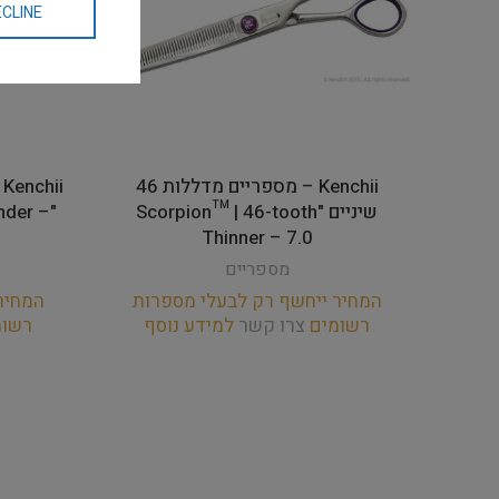
CLINE
Kenchii – מספריים מדללות 46
שיניים "Scorpion™ | 46-tooth
nder –
Thinner – 7.0
מספריים
המחיר ייחשף רק לבעלי מספרות
המחיר
רשומים
צרו קשר
למידע נוסף
רשו