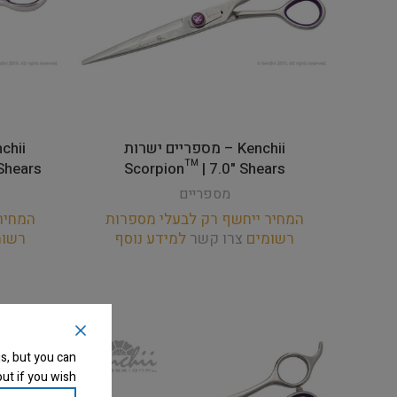
Kenchii – מספריים ישרות
Shears
Scorpion™ | 7.0" Shears
מספריים
המחיר ייחשף רק לבעלי מספרות
המחיר
רשומים
צרו קשר
למידע נוסף
רשו
s, but you can
ut if you wish.