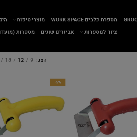
GROO
מספרת כלבים WORK SPACE
מוצרי טיפוח
היג
ציוד למספרות
אביזרים שונים
מספרות (מועדון
הצג
9
12
18
-5%