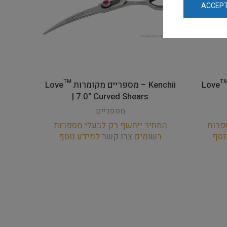
ACCEPT
K – מספריים ישרות Love­™ |
Kenchii – מספריים מקומרות Love­™
| 7.0" Curved Shears
מספריים
פרות
המחיר ייחשף רק לבעלי מספרות
וסף
רשומים
צרו קשר
למידע נוסף